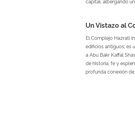
capital, albergando u
Luxemburgo
Macedonia
Madeira
Un Vistazo al C
Malta
Moldavia
Mónaco
El Complejo Hazrati 
Montenegro
edificios antiguos; es
Países Bajos
a Abu Bakr Kaffal Shas
Macedonia del Norte
de historia, fe y espl
Noruega
Polonia
profunda conexión de 
Portugal
Rumania
Rusia
San Marino
Cerdeña
Escocia
Serbia
Eslovaquia
Eslovenia