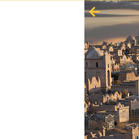
English
Español
Europa
Albania
Andorra
Austria
Azerbaiyán
Azores
Bielorrusia
Bélgica
Bosnia y Herzegovina
Bulgaria
Córcega
Creta