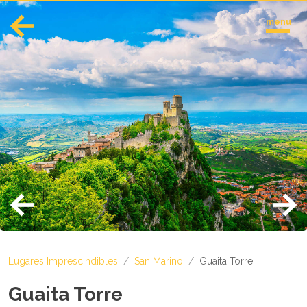
menu
English
Español
Europa
Albania
Andorra
Austria
Azerbaiyán
Azores
Bielorrusia
Bélgica
Bosnia y Herzegovina
Lugares Imprescindibles
/
San Marino
/
Guaita Torre
Bulgaria
Córcega
Guaita Torre
Creta