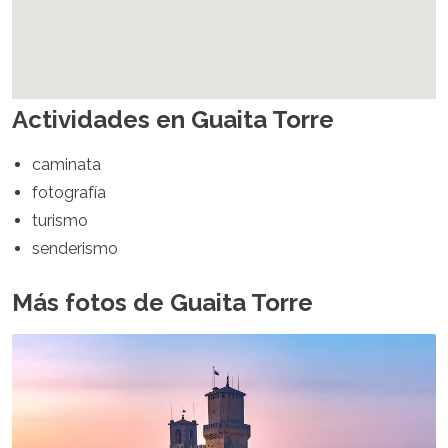
España
Suecia
Suiza
Turquía
Ucrania
Actividades en Guaita Torre
Ciudad del Vaticano
Asia
caminata
Armenia
fotografía
Baréin
turismo
Bali
senderismo
Bangladés
Bután
Más fotos de Guaita Torre
Brunéi
Camboya
Dubái
China
India
Israel
Japón