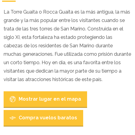
Croacia
Chipre
La Torre Guaita o Rocca Guaita es la más antigua, la más
República Checa
grande y la más popular entre los visitantes cuando se
Dinamarca
Inglaterra
trata de las tres torres de San Marino. Construida en el
Estonia
siglo XI, esta fortaleza ha estado protegiendo las
Finlandia
cabezas de los residentes de San Marino durante
Francia
Georgia
muchas generaciones. Fue utilizada como prisión durante
Alemania
un corto tiempo. Hoy en día, es una favorita entre los
Gran Canaria
visitantes que dedican la mayor parte de su tiempo a
Grecia
visitar las atracciones históricas de este país.
Hungría
Ibiza
Islandia
Mostrar lugar en el mapa
Irlanda
Italia
Kosovo
Compra vuelos baratos
Letonia
Liechtenstein
Lituania