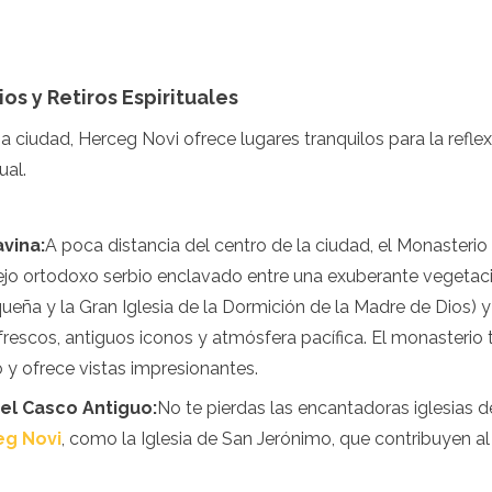
s y Retiros Espirituales
sa ciudad, Herceg Novi ofrece lugares tranquilos para la reflex
ual.
vina:
A poca distancia del centro de la ciudad, el Monasterio
jo ortodoxo serbio enclavado entre una exuberante vegeta
queña y la Gran Iglesia de la Dormición de la Madre de Dios) 
inas
rescos, antiguos iconos y atmósfera pacífica. El monasterio
y ofrece vistas impresionantes.
del Casco Antiguo:
No te pierdas las encantadoras iglesias 
eg Novi
, como la Iglesia de San Jerónimo, que contribuyen al r