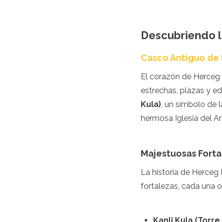
Jordania
Kazajistán
Kuwait
Descubriendo 
Kirguistán
Laos
Casco Antiguo de
Líbano
Malasia
El corazón de Herceg N
Maldivas
estrechas, plazas y ed
Mongolia
Myanmar
Kula)
, un símbolo de 
Nepal
hermosa Iglesia del Ar
Omán
Filipinas
Catar
Majestuosas Forta
Arabia Saudita
Singapur
La historia de Herceg
Corea del Sur
fortalezas, cada una o
Sri Lanka
Taiwán
Tayikistán
Kanli Kula (Torre
Tailandia