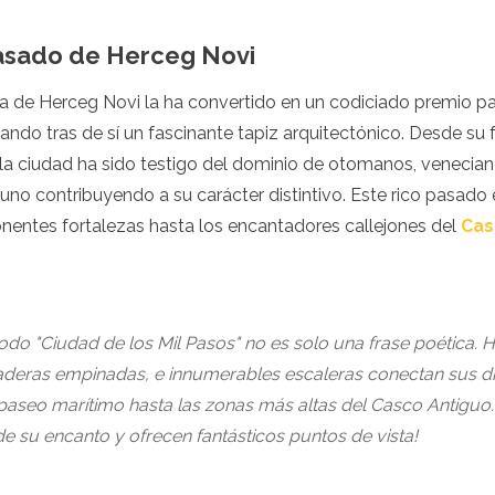
Pasado de Herceg Novi
a de Herceg Novi la ha convertido en un codiciado premio par
dejando tras de sí un fascinante tapiz arquitectónico. Desde su
, la ciudad ha sido testigo del dominio de otomanos, venecia
uno contribuyendo a su carácter distintivo. Este rico pasado
onentes fortalezas hasta los encantadores callejones del
Cas
odo "Ciudad de los Mil Pasos" no es solo una frase poética. 
aderas empinadas, e innumerables escaleras conectan sus dif
aseo marítimo hasta las zonas más altas del Casco Antiguo.
de su encanto y ofrecen fantásticos puntos de vista!