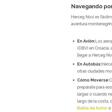
España
Navegando por
Suecia
Suiza
Herceg Novi es fácilm
Turquía
aventura montenegrin
Ucrania
Ciudad del Vaticano
Asia
En Avión:
Los aero
Armenia
(DBV) en Croacia,
Baréin
llegar a Herceg Nov
Bali
En Autobús:
Herce
Bangladés
Bután
otras ciudades mon
Brunéi
Cómo Moverse:
C
Camboya
Dubái
prepárate para eso
China
largas o cuando ne
India
largo de la costa,
Israel
Bahía de Kotor
o 
Japón