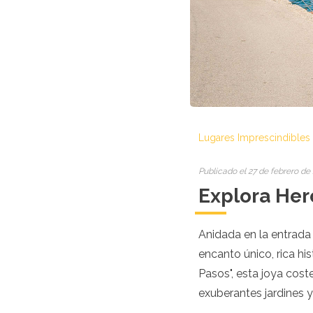
Croacia
Chipre
República Checa
Dinamarca
Inglaterra
Estonia
Finlandia
Francia
Georgia
Lugares Imprescindibles
Alemania
Gran Canaria
Grecia
Publicado el 27 de febrero de
Hungría
Explora Her
Ibiza
Islandia
Irlanda
Anidada en la entrada
Italia
encanto único, rica h
Kosovo
Pasos", esta joya cos
Letonia
exuberantes jardines y
Liechtenstein
Lituania