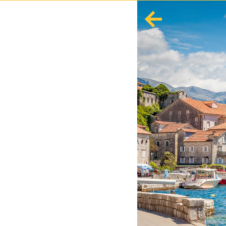
English
Español
Europa
Albania
Andorra
Austria
Azerbaiyán
Azores
Bielorrusia
Bélgica
Bosnia y Herzegovina
Bulgaria
Córcega
Creta