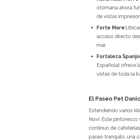
Turkmenistán
otomana ahora func
Emiratos Árabes Unidos
de vistas impresio
Uzbekistán
Vietnam
Forte Mare:
Ubica
América
acceso directo desd
mar.
Antigua y Barbuda
Fortaleza Španjo
Argentina
Barbados
Española) ofrece l
Belice
vistas de toda la 
Bolivia
Brasil
Canadá
El Paseo Pet Dani
Colombia
Costa Rica
Extendiendo varios kil
Cuba
Novi. Este pintoresco 
Dominica
República Dominicana
continuo de cafeterías
Ecuador
paseo tranquilo, una c
El Salvador