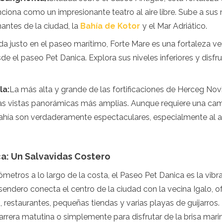
iona como un impresionante teatro al aire libre. Sube a sus m
nantes de la ciudad, la
Bahía de Kotor
y el Mar Adriático.
da justo en el paseo marítimo, Forte Mare es una fortaleza v
e el paseo Pet Danica. Explora sus niveles inferiores y disfr
la:
La más alta y grande de las fortificaciones de Herceg Novi
as vistas panorámicas más amplias. Aunque requiere una camin
bahía son verdaderamente espectaculares, especialmente al a
ca: Un Salvavidas Costero
ómetros a lo largo de la costa, el Paseo Pet Danica es la vibr
sendero conecta el centro de la ciudad con la vecina Igalo, 
, restaurantes, pequeñas tiendas y varias playas de guijarros.
arrera matutina o simplemente para disfrutar de la brisa mari