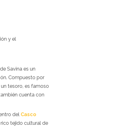
ión y el
 de Savina es un
ción. Compuesto por
y un tesoro, es famoso
 también cuenta con
dentro del
Casco
ico tejido cultural de