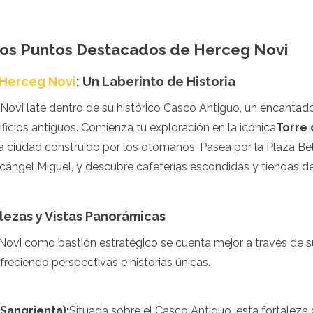
los Puntos Destacados de Herceg Novi
 Herceg Novi
: Un Laberinto de Historia
ovi late dentro de su histórico Casco Antiguo, un encantador
ificios antiguos. Comienza tu exploración en la icónica
Torre 
la ciudad construido por los otomanos. Pasea por la Plaza Bel
cángel Miguel, y descubre cafeterías escondidas y tiendas de
lezas y Vistas Panorámicas
 Novi como bastión estratégico se cuenta mejor a través de 
freciendo perspectivas e historias únicas.
 Sangrienta):
Situada sobre el Casco Antiguo, esta fortaleza