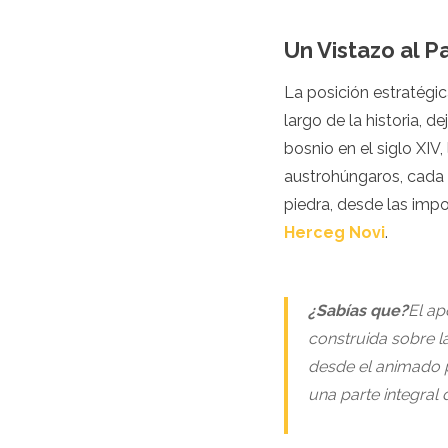
Luxemburgo
Macedonia
Un Vistazo al 
Madeira
Malta
La posición estratégic
Moldavia
largo de la historia, 
Mónaco
Montenegro
bosnio en el siglo XIV
Países Bajos
austrohúngaros, cada 
Macedonia del Norte
piedra, desde las imp
Noruega
Herceg Novi
.
Polonia
Portugal
Rumania
Rusia
¿Sabías que?
El ap
San Marino
construida sobre l
Cerdeña
desde el animado p
Escocia
Serbia
una parte integral 
Eslovaquia
Eslovenia