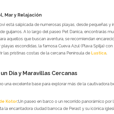
l, Mar y Relajación
vi está salpicada de numerosas playas, desde pequeñas y í
e guijarros. A lo largo del paseo Pet Danica, encontrarás m
 Para aquellos que buscan aventura, se recomiendan encarec
r playas escondidas, la famosa Cueva Azul (Plava Spilja) con
ir las prístinas costas de la cercana Península de
Lustica
.
un Día y Maravillas Cercanas
o una excelente base para explorar más de la cautivadora b
de Kotor
:
Un paseo en barco o un recorrido panorámico por l
ita la encantadora ciudad barroca de Perast y su icónica iglesia