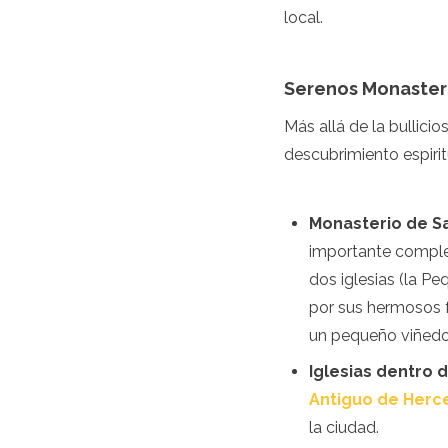
local.
Granada
Guatemala
Chile
Serenos Monasterio
Jamaica
México
Más allá de la bullicio
Nueva York
Nicaragua
descubrimiento espirit
Panamá
Paraguay
Perú
Monasterio de Sa
San Cristóbal y Nieves
importante comple
Santa Lucía
dos iglesias (la Pe
San Vicente y las Granad
Surinam
por sus hermosos f
Las Bahamas
un pequeño viñedo 
Uruguay
Iglesias dentro 
EE.UU.
Venezuela
Antiguo de Herc
África
la ciudad.