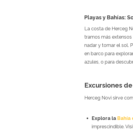
Argelia
Angola
Playas y Bahías: So
Benín
Botsuana
La costa de Herceg No
Cabo Verde
tramos más extensos d
Congo
nadar y tomar el sol.
Yibuti
Egipto
en barco para explora
Eritrea
azules, o para descubr
Esuatini
Etiopía
Gambia
Excursiones de 
Ghana
Kenia
Herceg Novi sirve com
Lesoto
Madagascar
Malaui
Mauritania
Explora la
Bahía 
Mauricio
imprescindible. Vis
Marruecos