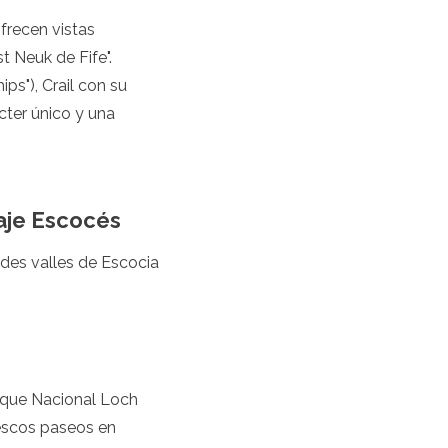
frecen vistas
 Neuk de Fife".
ps"), Crail con su
cter único y una
saje Escocés
erdes valles de Escocia
arque Nacional Loch
escos paseos en