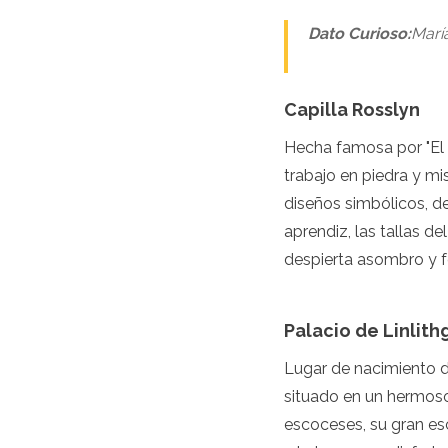
España
Suecia
Dato Curioso:
María
Suiza
Turquía
Ucrania
Capilla Rosslyn
Ciudad del Vaticano
Asia
Hecha famosa por "El 
trabajo en piedra y mi
Armenia
diseños simbólicos, d
Baréin
aprendiz, las tallas d
Bali
Bangladés
despierta asombro y 
Bután
Brunéi
Camboya
Palacio de Linlit
Dubái
China
Lugar de nacimiento de
India
situado en un hermoso
Israel
escoceses, su gran es
Japón