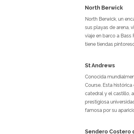
Turkmenistán
North Berwick
Emiratos Árabes Unidos
North Berwick, un enca
Uzbekistán
Vietnam
sus playas de arena, v
América
viaje en barco a Bass
tiene tiendas pintoresc
Antigua y Barbuda
Argentina
Barbados
St Andrews
Belice
Bolivia
Conocida mundialment
Brasil
Course. Esta histórica
Canadá
catedral y el castillo
Colombia
Costa Rica
prestigiosa universida
Cuba
famosa por su aparició
Dominica
República Dominicana
Ecuador
Sendero Costero d
El Salvador