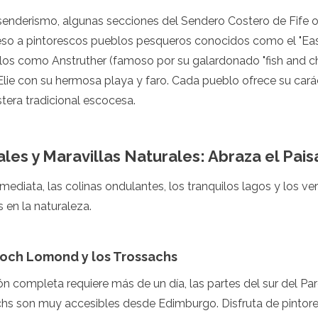
senderismo, algunas secciones del Sendero Costero de Fife o
so a pintorescos pueblos pesqueros conocidos como el "East
los como Anstruther (famoso por su galardonado "fish and chi
Elie con su hermosa playa y faro. Cada pueblo ofrece su cará
tera tradicional escocesa.
les y Maravillas Naturales: Abraza el Pai
nmediata, las colinas ondulantes, los tranquilos lagos y los v
inas
s en la naturaleza.
och Lomond y los Trossachs
n completa requiere más de un día, las partes del sur del P
hs son muy accesibles desde Edimburgo. Disfruta de pintor