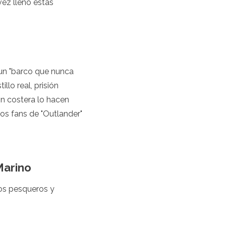
 vez llenó estas
 un "barco que nunca
llo real, prisión
n costera lo hacen
Los fans de "Outlander"
Marino
los pesqueros y