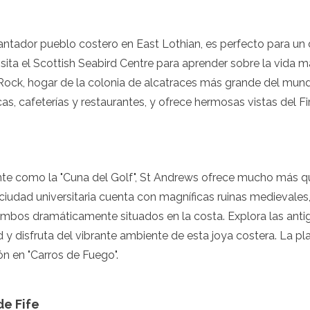
ntador pueblo costero en East Lothian, es perfecto para un d
isita el Scottish Seabird Centre para aprender sobre la vida ma
 Rock, hogar de la colonia de alcatraces más grande del mund
as, cafeterías y restaurantes, y ofrece hermosas vistas del Fir
e como la "Cuna del Golf", St Andrews ofrece mucho más 
 ciudad universitaria cuenta con magníficas ruinas medievales
, ambos dramáticamente situados en la costa. Explora las antigu
d y disfruta del vibrante ambiente de esta joya costera. La 
n en "Carros de Fuego".
e Fife