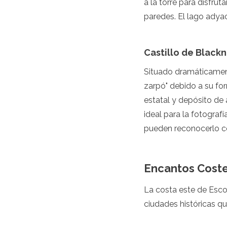
a la torre para disfrut
Jordania
Kazajistán
paredes. El lago adya
Kuwait
Kirguistán
Laos
Castillo de Black
Líbano
Malasia
Situado dramáticamente
Maldivas
zarpó" debido a su form
Mongolia
estatal y depósito de
Myanmar
ideal para la fotograf
Nepal
Omán
pueden reconocerlo com
Filipinas
Catar
Arabia Saudita
Encantos Coste
Singapur
Corea del Sur
La costa este de Esco
Sri Lanka
ciudades históricas q
Taiwán
Tayikistán
Tailandia