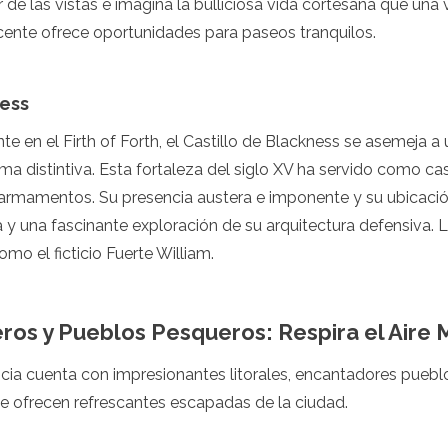
ar de las vistas e imagina la bulliciosa vida cortesana que una
cente ofrece oportunidades para paseos tranquilos.
ness
 en el Firth of Forth, el Castillo de Blackness se asemeja a
a distintiva. Esta fortaleza del siglo XV ha servido como casti
 armamentos. Su presencia austera e imponente y su ubicació
ía y una fascinante exploración de su arquitectura defensiva. 
o el ficticio Fuerte William.
ros y Pueblos Pesqueros: Respira el Aire 
cia cuenta con impresionantes litorales, encantadores pueb
ue ofrecen refrescantes escapadas de la ciudad.