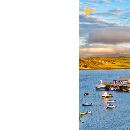
English
Español
Europa
Albania
Andorra
Austria
Azerbaiyán
Azores
Bielorrusia
Bélgica
Bosnia y Herzegovina
Bulgaria
Córcega
Creta