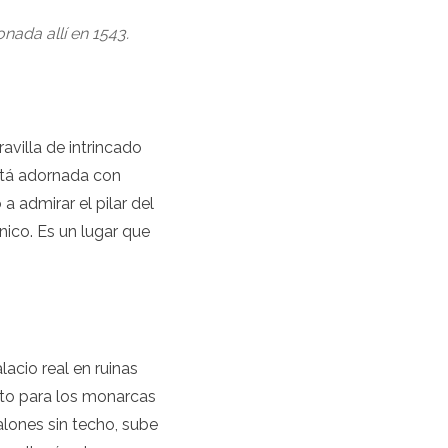
onada allí en 1543.
avilla de intrincado
está adornada con
 admirar el pilar del
nico. Es un lugar que
acio real en ruinas
ito para los monarcas
alones sin techo, sube