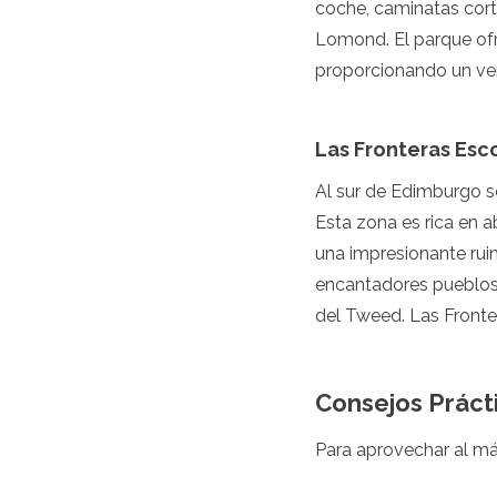
coche, caminatas corta
Argelia
Lomond. El parque ofr
Angola
proporcionando un ver
Benín
Botsuana
Cabo Verde
Congo
Las Fronteras Esc
Yibuti
Al sur de Edimburgo s
Egipto
Eritrea
Esta zona es rica en a
Esuatini
una impresionante rui
Etiopía
encantadores pueblos 
Gambia
del Tweed. Las Fronte
Ghana
Kenia
Lesoto
Madagascar
Consejos Prácti
Malaui
Mauritania
Para aprovechar al m
Mauricio
Marruecos