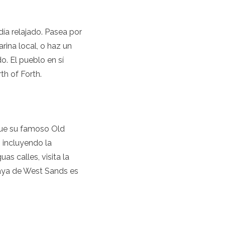
ía relajado. Pasea por
rina local, o haz un
o. El pueblo en sí
th of Forth.
que su famoso Old
, incluyendo la
as calles, visita la
playa de West Sands es