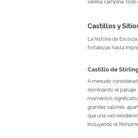
serena campiña, todo 
Luxemburgo
Macedonia
Madeira
Castillos y Siti
Malta
Moldavia
Mónaco
La historia de Escocia
Montenegro
fortalezas hasta impre
Países Bajos
Macedonia del Norte
Noruega
Castillo de Stirlin
Polonia
Portugal
A menudo considerado l
Rumania
dominando el paisaje.
Rusia
momentos significativo
San Marino
Cerdeña
grandes salones, apart
Escocia
que una vez residieron
Serbia
incluyendo el Monume
Eslovaquia
Eslovenia