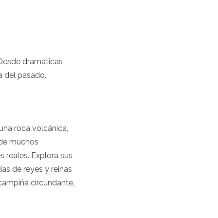
. Desde dramáticas
ra del pasado.
 una roca volcánica,
o de muchos
s reales. Explora sus
as de reyes y reinas
 campiña circundante,