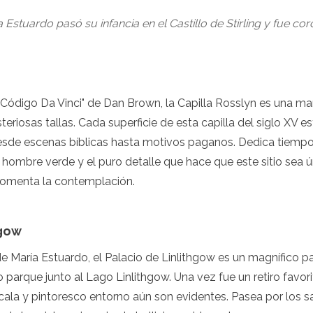
 Estuardo pasó su infancia en el Castillo de Stirling y fue cor
Código Da Vinci" de Dan Brown, la Capilla Rosslyn es una mar
steriosas tallas. Cada superficie de esta capilla del siglo XV 
esde escenas bíblicas hasta motivos paganos. Dedica tiempo a
el hombre verde y el puro detalle que hace que este sitio sea ú
fomenta la contemplación.
hgow
 María Estuardo, el Palacio de Linlithgow es un magnífico pal
 parque junto al Lago Linlithgow. Una vez fue un retiro favor
cala y pintoresco entorno aún son evidentes. Pasea por los s