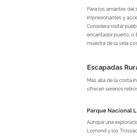
Granada
Para los amantes del 
Guatemala
impresionantes y acce
Chile
Considera visitar pueb
Jamaica
México
encantador puerto, o 
Nueva York
muestra de la vida cos
Nicaragua
Panamá
Paraguay
Escapadas Rura
Perú
San Cristóbal y Nieves
Más allá de la costa i
Santa Lucía
San Vicente y las Granad
ofrecen serenos retiro
Surinam
Las Bahamas
Uruguay
Parque Nacional L
EE.UU.
Venezuela
Aunque una exploració
África
Lomond y los Trossac