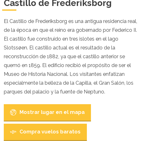
Croacia
Castillo de Frederiksborg
Chipre
República Checa
El Castillo de Frederiksborg es una antigua residencia real,
Dinamarca
Inglaterra
de la época en que el reino era gobernado por Federico II.
Estonia
El castillo fue construido en tres islotes en el lago
Finlandia
Slotssøen. El castillo actual es el resultado de la
Francia
Georgia
reconstrucción de 1882, ya que el castillo anterior se
Alemania
quemó en 1859. El edificio recibió el propósito de ser el
Gran Canaria
Museo de Historia Nacional. Los visitantes enfatizan
Grecia
especialmente la belleza de la Capilla, el Gran Salón, los
Hungría
Ibiza
parques del palacio y la fuente de Neptuno.
Islandia
Irlanda
Italia
Mostrar lugar en el mapa
Kosovo
Letonia
Compra vuelos baratos
Liechtenstein
Lituania