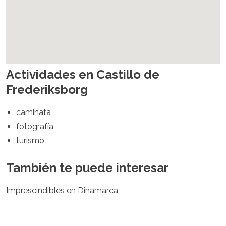
España
Suecia
Suiza
Turquía
Ucrania
Ciudad del Vaticano
Actividades en Castillo de
Asia
Frederiksborg
Armenia
Baréin
caminata
Bali
fotografía
Bangladés
turismo
Bután
Brunéi
Camboya
También te puede interesar
Dubái
China
Imprescindibles en Dinamarca
India
Israel
Japón